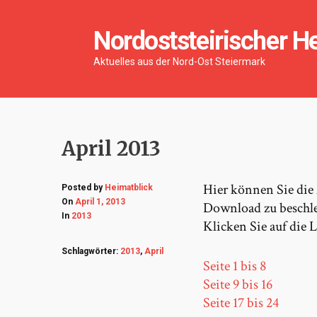
Nordoststeirischer H
Aktuelles aus der Nord-Ost Steiermark
April 2013
Hier können Sie die
Posted by
Heimatblick
On
April 1, 2013
Download zu beschle
In
2013
Klicken Sie auf die
Schlagwörter:
2013
,
April
Seite 1 bis 8
Seite 9 bis 16
Seite 17 bis 24